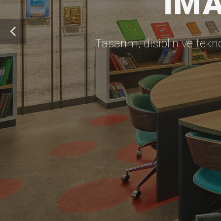
İMA
Tasarım, disiplin ve tekn