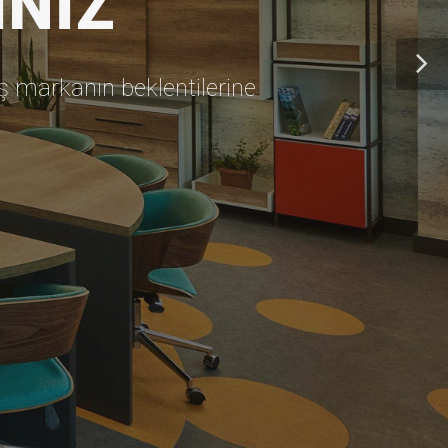
INIZ
ış markanın beklentilerine