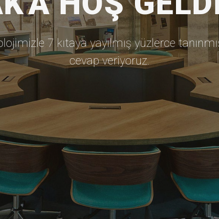
K'A HOŞ GELD
olojimizle 7 kıtaya yayılmış yüzlerce tanınm
cevap veriyoruz.