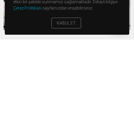
etkin bir şekilde sunmamızı sağlamaktadır. Detaylı bilgiye
Çerez Politikası
sayfamızdan erişebilirsiniz.
KABUL ET
MAKINE
PARKURU
8 Adet MBO 70 x 100 cm. Katlama Makinesi
1 Adet Stahl 46x64 Cm Katlama Makinesi
1 Adet Full Otomatik Müller Martini Diamant Sert
Kapak Hattı
1 Adet 16 İstasyonlu Full Otomatik Müller Martini
Pantera Kapak Takma Makinesi
1 Adet 22 İstasyonlu Full Otomatik Müller Martini
Acoro Kapak Takma Makinesi